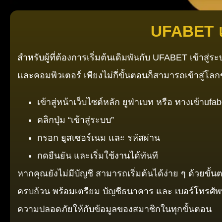
UFABET เข้
สำหรับผู้ที่ต้องการเริ่มต้นเดิมพันกับ UFABET เข้าสู
และคอมพิวเตอร์ เพียงไม่กี่ขั้นตอนก็สามารถเข้าสู่โลกขอ
เข้าสู่หน้าเว็บไซต์หลัก ยูฟ่าเบท หรือ ทางเข้าufa
คลิกปุ่ม “เข้าสู่ระบบ”
กรอก ยูสเซอร์เนม และ รหัสผ่าน
กดยืนยัน และเริ่มใช้งานได้ทันที
หากคุณยังไม่มีบัญชี สามารถเริ่มต้นได้ง่าย ๆ ด้วยขั้
ครบถ้วน พร้อมเตรียม บัญชีธนาคาร และ เบอร์โทรศัพท์ที
ความปลอดภัยให้กับข้อมูลของสมาชิกในทุกขั้นตอน