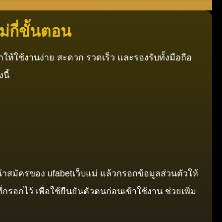
่กี่ขั้นตอน
มาให้ใช้งานง่าย สะดวก รวดเร็ว และรองรับทั้งมือถือ
นี้
หน้าสมัครของ ufabetเว็บแม่ แล้วกรอกข้อมูลส่วนตัวให้
รอกไว้ เพื่อใช้ยืนยันตัวตนก่อนเข้าใช้งาน ช่วยเพิ่ม