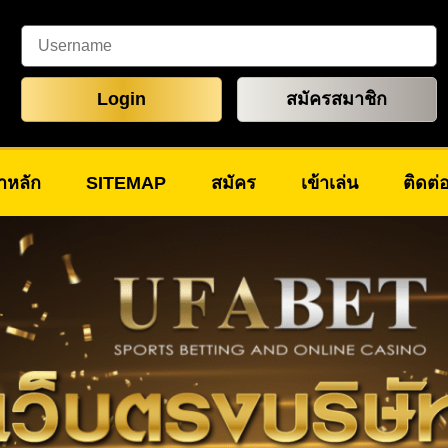
าหลัก
SITEMAP
สมัคร
เข้าเล่น
ติดต่