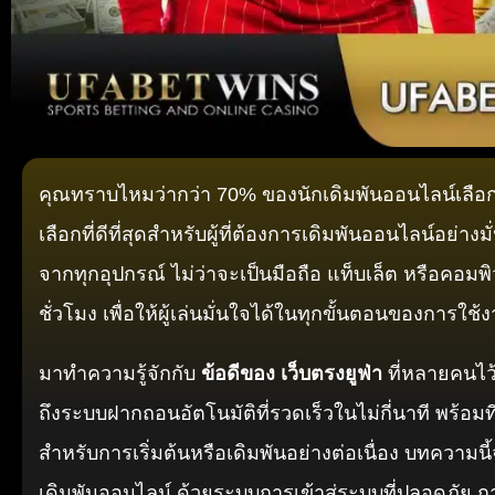
คุณทราบไหมว่ากว่า 70% ของนักเดิมพันออนไลน์เลือก
เลือกที่ดีที่สุดสำหรับผู้ที่ต้องการเดิมพันออนไลน์อ
จากทุกอุปกรณ์ ไม่ว่าจะเป็นมือถือ แท็บเล็ต หรือคอมพ
ชั่วโมง เพื่อให้ผู้เล่นมั่นใจได้ในทุกขั้นตอนของการใช้
มาทำความรู้จักกับ
ข้อดีของ เว็บตรงยูฟ่า
ที่หลายคนไว้
ถึงระบบฝากถอนอัตโนมัติที่รวดเร็วในไม่กี่นาที พร้อมท
สำหรับการเริ่มต้นหรือเดิมพันอย่างต่อเนื่อง
บทความนี้
เดิมพันออนไลน์ ด้วยระบบการเข้าสู่ระบบที่ปลอดภัย 