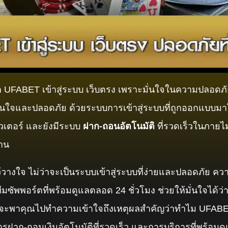
 UFABET เข้าสู่ระบบ เว็บตรง
เพราะมั่นใจในความปลอดภ
ย่างมั่นใจและปลอดภัย ด้วยระบบการเข้าสู่ระบบที่ถูกออกแบบม
ิวเตอร์ และยังมีระบบ
ฝาก-ถอนอัตโนมัติ
ที่รวดเร็วในภายไ
งาน
วางใจ ไม่ว่าจะเป็นระบบเข้าสู่ระบบที่ง่ายและปลอดภัย ควา
ีมซัพพอร์ตที่พร้อมดูแลตลอด 24 ชั่วโมง ช่วยให้มั่นใจได้ว่
จะพาคุณไปทำความเข้าใจถึงเหตุผลสำคัญว่าทำไม UFABETWI
การฝาก-ถอนเงินอัตโนมัติที่รวดเร็ว และการบริการที่พร้อ