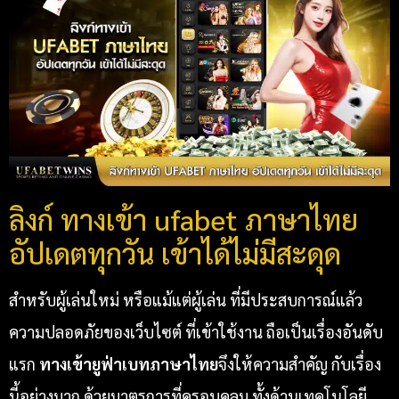
ลิงก์ ทางเข้า ufabet ภาษาไทย
อัปเดตทุกวัน เข้าได้ไม่มีสะดุด
สำหรับผู้เล่นใหม่ หรือแม้แต่ผู้เล่น ที่มีประสบการณ์แล้ว
ความปลอดภัยของเว็บไซต์ ที่เข้าใช้งาน ถือเป็นเรื่องอันดับ
แรก
ทางเข้ายูฟ่าเบทภาษาไทย
จึงให้ความสำคัญ กับเรื่อง
นี้อย่างมาก ด้วยมาตรการที่ครอบคลุม ทั้งด้านเทคโนโลยี