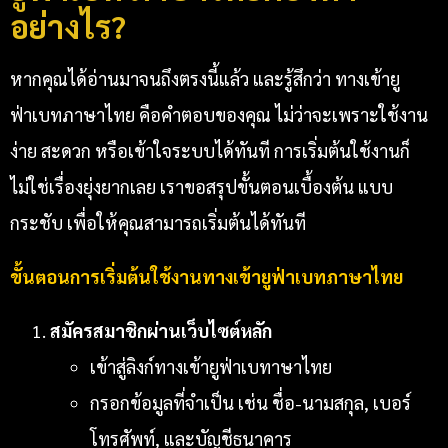
อย่างไร?
หากคุณได้อ่านมาจนถึงตรงนี้แล้ว และรู้สึกว่า ทางเข้ายู
ฟ่าเบทภาษาไทย คือคำตอบของคุณ ไม่ว่าจะเพราะใช้งาน
ง่าย สะดวก หรือเข้าใจระบบได้ทันที การเริ่มต้นใช้งานก็
ไม่ใช่เรื่องยุ่งยากเลย เราขอสรุปขั้นตอนเบื้องต้น แบบ
กระชับ เพื่อให้คุณสามารถเริ่มต้นได้ทันที
ขั้นตอนการเริ่มต้นใช้งานทางเข้ายูฟ่าเบทภาษาไทย
สมัครสมาชิกผ่านเว็บไซต์หลัก
เข้าสู่ลิงก์ทางเข้ายูฟ่าเบทาษาไทย
กรอกข้อมูลที่จำเป็น เช่น ชื่อ-นามสกุล, เบอร์
โทรศัพท์, และบัญชีธนาคาร