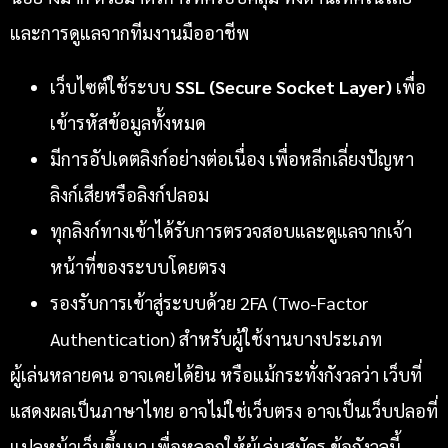
และการดูแลจากทีมงานมืออาชีพ
เว็บไซต์ใช้ระบบ
SSL (Secure Socket Layer)
เพื่อ
เข้ารหัสข้อมูลทั้งหมด
มีการอัปเดตลิงก์อย่างต่อเนื่อง เพื่อหลีกเลี่ยงปัญหา
ลิงก์เสียหรือลิงก์ปลอม
ทุกลิงก์ทางเข้าได้รับการตรวจสอบและดูแลจากเจ้า
หน้าที่ของระบบโดยตรง
รองรับการเข้าสู่ระบบด้วย 2FA (Two-Factor
Authentication) สำหรับผู้ใช้งานบางประเภท
ผู้เล่นหลายคน อาจเคยได้ยิน หรือแม้กระทั่งกังวลว่า เว็บที่
แสดงผลเป็นภาษาไทย อาจไม่ใช่เว็บตรง อาจเป็นเว็บปลอที่
แปลหน้าเว็บขึ้นมา เพื่อหลอกให้ผู้เล่นสมัคร ข้อกังวลนี้