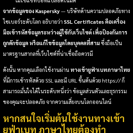
ไม่ใช่แชทบอทแปลอัตโนมัติ
จากข้อมูลของ Kaspersky
— บริษัทด้านความปลอดภัยทาง
ไซเบอร์ระดับโลก อธิบายว่า
SSL Certificates คือเครื่อง
มือเข้ารหัสข้อมูลระหว่างผู้ใช้กับเว็บไซต์ เพื่อป้องกันการ
ถูกดักข้อมูล หรือแก้ไขข้อมูลโดยบุคคลที่สาม
ซึ่งถือเป็น
มาตรฐานสากลที่เว็บไซต์ที่น่าเชื่อถือควรมี
ดังนั้น หากคุณเลือกใช้งานผ่าน
ทางเข้ายูฟ่าเบทภาษาไทย
ที่มีการเข้ารหัสด้วย SSL และมี URL ขึ้นต้นด้วย
https://
ก็
สามารถมั่นใจได้ในระดับหนึ่งว่า ข้อมูลส่วนตัวและธุรกรรม
ของคุณจะปลอดภัย จากความเสี่ยงบนโลกออนไลน์
หากสนใจเริ่มต้นใช้งานทางเข้า
ยูฟ่าเบท ภาษาไทยต้องทำ