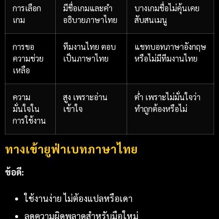
การเลือก
มีชื่อเกมและคำ
บางเกมชื่อไม่คุ้นเคย
เกม
อธิบายภาษาไทย
สับสนเมนู
การขอ
ทีมงานไทย ตอบ
แชทบอทภาษาอังกฤษ
ความช่วย
เป็นภาษาไทย
หรือไม่มีทีมงานไทย
เหลือ
ความ
สูง เพราะอ่าน
ต่ำ เพราะไม่มั่นใจว่า
มั่นใจใน
เข้าใจ
ทำถูกต้องหรือไม่
การใช้งาน
ทางเข้ายูฟ่าเบทภาษาไทย
ข้อดี:
ใช้งานง่าย ไม่ต้องแปลหรือเดา
ลดความผิดพลาดสำหรับมือใหม่