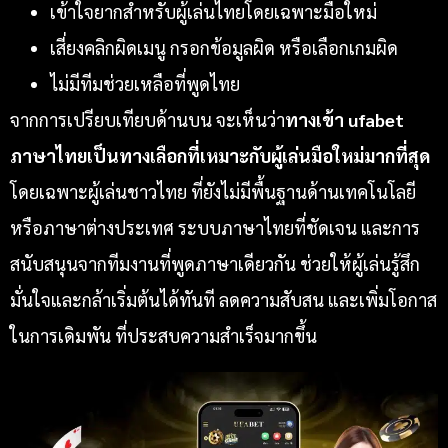
เข้าใจยากสำหรับผู้เล่นไทยโดยเฉพาะมือใหม่
เสี่ยงคลิกผิดเมนู กรอกข้อมูลผิด หรือเลือกเกมผิด
ไม่มีทีมช่วยเหลือที่พูดไทย
จากการเปรียบเทียบด้านบน จะเห็นว่า
ทางเข้า ufabet
ภาษาไทยเป็นทางเลือกที่เหมาะกับผู้เล่นมือใหม่มากที่สุด
โดยเฉพาะผู้เล่นชาวไทย ที่ยังไม่มีพื้นฐานด้านเทคโนโลยี
หรือภาษาต่างประเทศ ระบบภาษาไทยที่ชัดเจน และการ
สนับสนุนจากทีมงานที่พูดภาษาเดียวกัน ช่วยให้ผู้เล่นรู้สึก
มั่นใจและกล้าเริ่มต้นได้ทันที ลดความสับสน และเพิ่มโอกาส
ในการเดิมพัน ที่ประสบความสำเร็จมากขึ้น