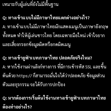
เหมาะกับผู้เล่นที่ยังไม่มีพื้นฐาน
Q: ทางเข้าแบบไม่มีภาษาไทยแตกต่างอย่างไร?
A: ทางเข้าแบบไม่มีภาษาไทยมักแสดงเมนูเป็นภาษาอังกฤษ
ทั้งหมด ทำให้ผู้เล่นชาวไทย โดยเฉพาะมือใหม่ เข้าใจยาก
และเสี่ยงกรอกข้อมูลผิดหรือกดผิดเมนู
Q: ทางเข้ายูฟ่าเบทภาษาไทย ปลอดภัยจริงไหม?
A: หากใช้งานผ่านลิงก์ทางการ ที่มีการเข้ารหัส SSL และขึ้น
ต้นด้วย https:// ก็สามารถมั่นใจได้ว่าปลอดภัย ข้อมูลส่วน
ตัวและธุรกรรม จะได้รับการปกป้อง
Q: หากต้องการเริ่มต้นใช้งานทางเข้ายูฟ่าเบทภาษาไทย
ต้องทำอย่างไร?