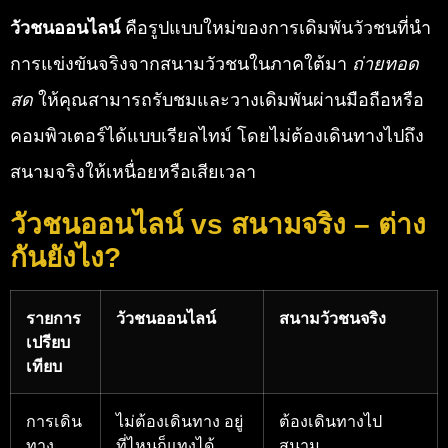
วัวชนออนไลน์
คือรูปแบบใหม่ของการเดิมพันวัวชนที่นำ
การแข่งขันจริงจากสนามวัวชนในภาคใต้มา
ถ่ายทอด
สด
ให้คุณสามารถรับชมและวางเดิมพันผ่านมือถือหรือ
คอมพิวเตอร์ได้แบบเรียลไทม์ โดยไม่ต้องเดินทางไปถึง
สนามจริงให้เหนื่อยหรือเสียเวลา
วัวชนออนไลน์ vs สนามจริง – ต่าง
กันยังไง?
รายการ
วัวชนออนไลน์
สนามวัวชนจริง
เปรียบ
เทียบ
การเดิน
ไม่ต้องเดินทาง อยู่
ต้องเดินทางไป
ทาง
ที่ไหนก็แทงได้
สนาม