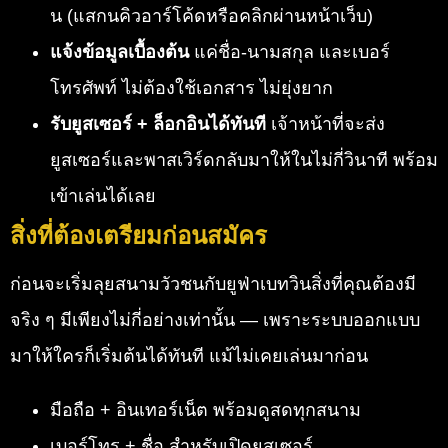
น (แสกนคิวอาร์โค้ดหรือคลิกผ่านหน้าเว็บ)
แจ้งข้อมูลเบื้องต้น
แค่ชื่อ-นามสกุล และเบอร์
โทรศัพท์ ไม่ต้องใช้เอกสาร ไม่ยุ่งยาก
รับยูสเซอร์ + ล็อกอินได้ทันที
เจ้าหน้าที่จะส่ง
ยูสเซอร์และพาสเวิร์ดกลับมาให้ในไม่กี่วินาที พร้อม
เข้าเล่นได้เลย
สิ่งที่ต้องเตรียมก่อนสมัคร
ก่อนจะเริ่มลุยสนามวัวชนกับยูฟ่าเบทวินสิ่งที่คุณต้องมี
จริง ๆ มีเพียงไม่กี่อย่างเท่านั้น — เพราะระบบออกแบบ
มาให้ใครก็เริ่มต้นได้ทันที แม้ไม่เคยเล่นมาก่อน
มือถือ + อินเทอร์เน็ต พร้อมดูสดทุกสนาม
เบอร์โทร + ชื่อ สำหรับเปิดยูสเซอร์