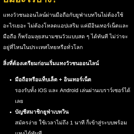
แทงวัวชนออนไลน์ผ่านมือถือกับยูฟ่าเบทวิน
ไม่ต้องใช้
อะไรเยอะ ไม่ต้องโหลดแอปเสริม แค่มีอินเทอร์เน็ตและ
มือถือ ก็พร้อมลุยสนามชนวัวแบบสด ๆ ได้ทันที ไม่ว่าจะ
อยู่ที่ไหนในประเทศไทยหรือทั่วโลก
สิ่งที่ต้องเตรียมก่อนเริ่มแทงวัวชนออนไลน์
มือถือหรือแท็บเล็ต + อินเทอร์เน็ต
รองรับทั้ง iOS และ Android เล่นผ่านเบราว์เซอร์ได้
เลย
บัญชีสมาชิกยูฟ่าเบทวิน
สมัครง่าย ใช้เวลาไม่ถึง 1 นาที ก็เข้าสู่ระบบพร้อม
แทงได้ทันที