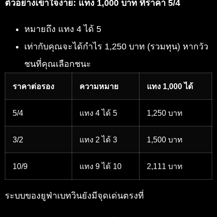
ตัวอย่างเข้าใจง่าย:
แทง 1,000 บาท ที่ราคา 5/4
หมายถึง แทง 4 ได้ 5
เท่ากับคุณจะได้กำไร 1,250 บาท (รวมทุน) หากวัว
ชนที่คุณเลือกชนะ
ราคาต่อรอง
ความหมาย
แทง 1,000 ได้
5/4
แทง 4 ได้ 5
1,250 บาท
3/2
แทง 2 ได้ 3
1,500 บาท
10/9
แทง 9 ได้ 10
2,111 บาท
ระบบของยูฟ่าเบทวิน
ยังมีจุดเด่นตรงที่