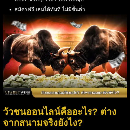
สมัครฟรี เล่นได้ทันที ไม่มีขั้นต่ำ
วัวชนออนไลน์คืออะไร? ต่าง
จากสนามจริงยังไง?