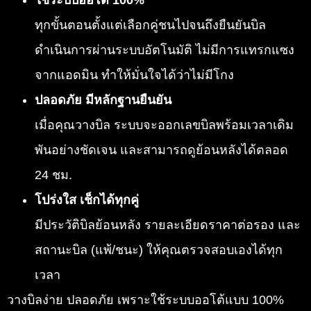
ทุกขั้นตอนตั้งแต่เลือกคู่ชนไปจนถึงยืนยันบิล
ดำเนินการผ่านระบบอัตโนมัติ ไม่มีการแทรกแซง
จากแอดมิน ทำให้มั่นใจได้ว่าไม่มีโกง
ปลอดภัย มีหลักฐานยืนยัน
เมื่อคุณวางบิล ระบบจะออกเลขบิลพร้อมเวลาเดิม
พันอย่างชัดเจน และสามารถดูย้อนหลังได้ตลอด
24 ชม.
โปร่งใส เช็กได้ทุกคู่
มีประวัติบิลย้อนหลัง รายละเอียดราคาต่อรอง และ
สถานะบิล (แพ้/ชนะ) ให้คุณตรวจสอบเองได้ทุก
เวลา
วางบิลง่าย ปลอดภัย เพราะใช้ระบบออโต้แบบ 100%