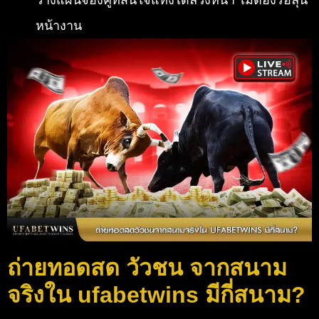
หน้างาน
ถ่ายทอดสด วัวชน จากสนาม
จริงใน ufabetwins มีกี่สนาม?