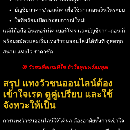
บัญชีธนาคาร/วอลเล็ต เพื่อใช้ฝากถอนเงินในระบบ
ใจที่พร้อมเปิดประสบการณ์ใหม่!
แค่มีมือถือ อินเทอร์เน็ต เบอร์โทร และบัญชีฝาก–ถอน ก็
พร้อมสมัครและเริ่มแทงวัวชนออนไลน์ได้ทันที ดูสดทุก
สนาม แทงไว ราคาชัด
🎯 วัวชนคือเกมที่ใช่ ถ้าใจคุณพร้อมลุย!
สรุป แทงวัวชนออนไลน์ต้อง
เข้าใจเรต ดูคู่เปรียบ และใช้
จังหวะให้เป็น
การแทงวัวชนออนไลน์ให้ได้ผล ต้องอาศัยทั้งการเข้าใจ