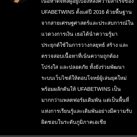
เนื้อหาดิจิทัลผู้อยู่เบื้องหลังความสำเร็จของ
UFABETWINS ตั้งแต่ปี 2016 ด้วยพื้นฐาน
จากสายเศรษฐศาสตร์และประสบการณ์ใน
แวดวงการเงิน เธอได้นำความรู้มา
ประยุกต์ใช้ในการวางกลยุทธ์ สร้าง และ
ตรวจสอบเนื้อหาที่เน้นความถูกต้อง
โปร่งใส และปลอดภัย ทั้งยังร่วมพัฒนา
ระบบเว็บไซต์ให้ตอบโจทย์ผู้เล่นยุคใหม่
พร้อมผลักดันให้ UFABETWINS เป็น
มากกว่าแพลตฟอร์มเดิมพัน แต่เป็นพื้นที่
แห่งการเรียนรู้และเดิมพันอย่างมีความรับ
ผิดชอบในระดับภูมิภาคเอเชีย