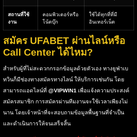
สถานที่ใช้
คอมพิวเตอร์หรือ
ใช้ได้ทุกที่ที่มี
งาน
โน้ตบุ๊ก
อินเทอร์เน็ต
สมัคร UFABET ผ่านไลน์หรือ
Call Center ได้ไหม?
สำหรับผู้ที่ไม่สะดวกกรอกข้อมูลด้วยตัวเอง ทางยูฟ่าเบ
ทวินก็มีช่องทางสมัครทางไลน์ ให้บริการเช่นกัน โดย
สามารถแอดไลน์ที่
@VIPWIN1
เพื่อแจ้งความประสงค์
สมัครสมาชิก
การสมัครผ่านทีมงานจะใช้เวลาเพียงไม่
นาน โดยเจ้าหน้าที่จะสอบถามข้อมูลพื้นฐานที่จำเป็น
และดำเนินการให้จนเสร็จสิ้น