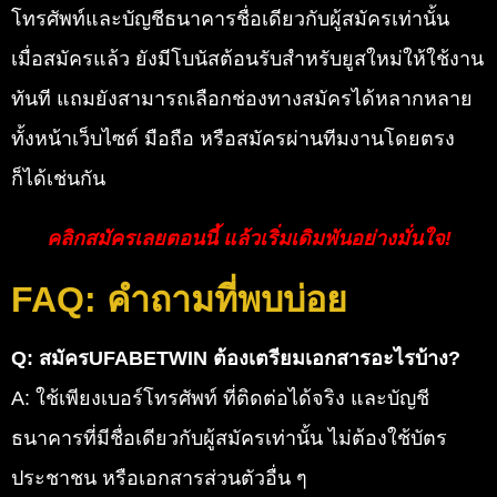
โทรศัพท์และบัญชีธนาคารชื่อเดียวกับผู้สมัครเท่านั้น
เมื่อสมัครแล้ว ยังมีโบนัสต้อนรับสำหรับยูสใหม่ให้ใช้งาน
ทันที แถมยังสามารถเลือกช่องทางสมัครได้หลากหลาย
ทั้งหน้าเว็บไซต์ มือถือ หรือสมัครผ่านทีมงานโดยตรง
ก็ได้เช่นกัน
คลิกสมัครเลยตอนนี้ แล้วเริ่มเดิมพันอย่างมั่นใจ!
FAQ: คำถามที่พบบ่อย
Q: สมัครUFABETWIN ต้องเตรียมเอกสารอะไรบ้าง?
A: ใช้เพียงเบอร์โทรศัพท์ ที่ติดต่อได้จริง และบัญชี
ธนาคารที่มีชื่อเดียวกับผู้สมัครเท่านั้น ไม่ต้องใช้บัตร
ประชาชน หรือเอกสารส่วนตัวอื่น ๆ