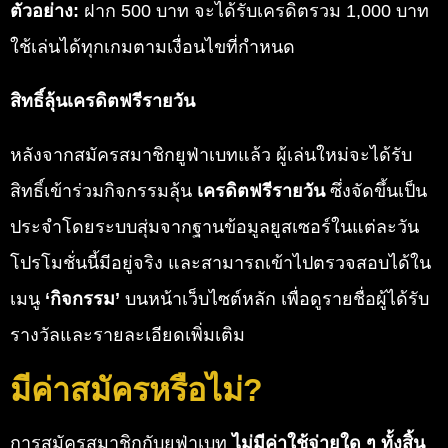
ตัวอย่าง:
ฝาก 500 บาท จะได้รับเครดิตรวม 1,000 บาท
ใช้เล่นได้ทุกเกมตามเงื่อนไขที่กำหนด
สิทธิ์ลุ้นเครดิตฟรีรายวัน
หลังจากสมัครสมาชิกยูฟ่าเบทแล้ว ผู้เล่นใหม่จะได้รับ
สิทธิ์เข้าร่วมกิจกรรมลุ้น
เครดิตฟรีรายวัน
ซึ่งจัดขึ้นเป็น
ประจำโดยระบบสุ่มจากฐานข้อมูลยูสเซอร์ในแต่ละวัน
โปรโมชั่นนี้มีอยู่จริง และสามารถเข้าไปตรวจสอบได้ใน
เมนู
‘กิจกรรม’
บนหน้าเว็บไซต์หลัก เพื่อดูรายชื่อผู้ได้รับ
รางวัลและรายละเอียดเพิ่มเติม
มีค่าสมัครหรือไม่?
การสมัครสมาชิกกับยูฟ่าเบท
ไม่มีค่าใช้จ่ายใด ๆ ทั้งสิ้น