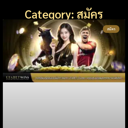
Category: สมัคร
สมัคร