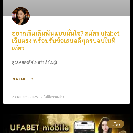
อยากเริ่มเดิมพันแบบมั่นใจ? สมัคร ufabet
เว็บตรง พร้อมรับข้อเสนอดีๆครบจบในที่
เดียว
คุณเคยสงสัยไหมว่าทำไมผู้เ
READ MORE »
23 เมษายน 2025
ไม่มีความเห็น
สมัคร