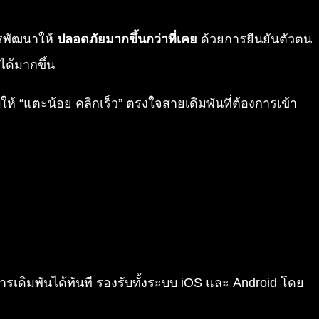
ารพัฒนาให้
ปลอดภัยมากขึ้นกว่าที่เคย
ด้วยการยืนยันตัวตน
ได้มากขึ้น
ห้ “แตะน้อย คลิกเร็ว” ตรงใจสายเดิมพันที่ต้องการเข้า
ารเดิมพันได้ทันที รองรับทั้งระบบ iOS และ Android โดย