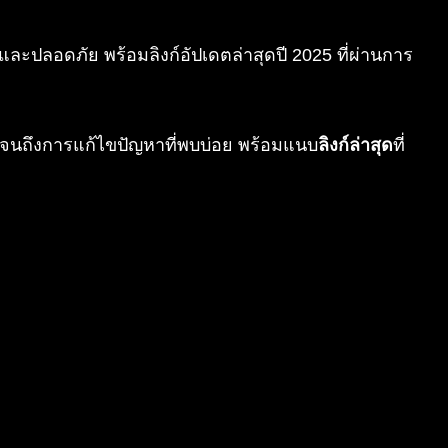
 และปลอดภัย พร้อมลิงก์อัปเดตล่าสุดปี 2025 ที่ผ่านการ
ไปจนถึงการแก้ไขปัญหาที่พบบ่อย พร้อมแนบ
ลิงก์ล่าสุด
ที่