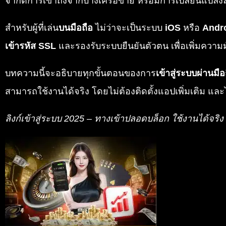
จำกัดการเข้าถึงจากบางเครือข่าย หรือมีการเปลี่ยนแปลงลิ
สำหรับผู้ที่เล่น
บนมือถือ
ไม่ว่าจะเป็นระบบ
iOS
หรือ
Andr
เข้ารหัส SSL
และรองรับระบบยืนยันตัวตน เพื่อเพิ่มความ
บทความนี้จะอธิบายทุกขั้นตอนของการ
เข้าสู่ระบบผ่านมือ
สามารถใช้งานได้จริง โดยไม่ต้องติดตั้งแอปเพิ่มเติม และไ
ลิงก์เข้าสู่ระบบ 2025 – ทางเข้าปลอดบล็อก ใช้งานได้จริง