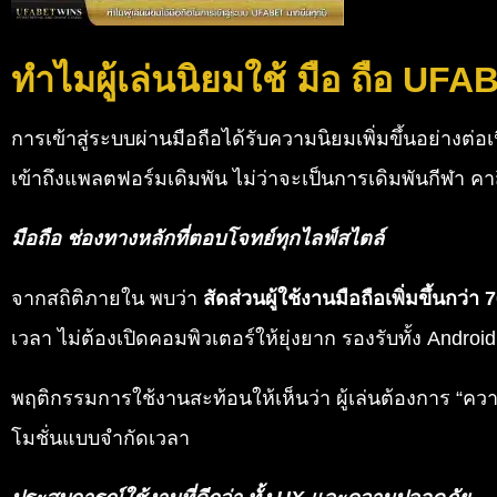
ทำไมผู้เล่นนิยมใช้ มือ ถือ UFAB
การเข้าสู่ระบบผ่านมือถือได้รับความนิยมเพิ่มขึ้นอย่างต่อ
เข้าถึงแพลตฟอร์มเดิมพัน ไม่ว่าจะเป็นการเดิมพันกีฬา ค
มือถือ ช่องทางหลักที่ตอบโจทย์ทุกไลฟ์สไตล์
จากสถิติภายใน พบว่า
สัดส่วนผู้ใช้งานมือถือเพิ่มขึ้นกว่า
เวลา ไม่ต้องเปิดคอมพิวเตอร์ให้ยุ่งยาก รองรับทั้ง Andro
พฤติกรรมการใช้งานสะท้อนให้เห็นว่า ผู้เล่นต้องการ “ควา
โมชั่นแบบจำกัดเวลา