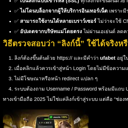
✅
เป็นลิงก์แบบเข้ารหัส (SSL)
ทุกลิงก์จะขึ้นต้นด้วย
✅
ไม่โดนบล็อกจากผู้ให้บริการอินเทอร์เน็ต
เพราะมี
✅
สามารถใช้งานได้หลายเบราว์เซอร์
ไม่ว่าจะใช้ C
✅
อัปเดตจากบริษัทแม่โดยตรง
ไม่ผ่านเอเย่นต์ ลด
วิธีตรวจสอบว่า “ลิงก์นี้” ใช้ได้จริงหร
ลิงก์ต้องขึ้นต้นด้วย
https://
และมีคำว่า
ufabet
อยู่
เมื่อคลิกแล้วควรเข้าสู่หน้า Login โดยไม่มีข้อความแจ
ไม่มีโฆษณาหรือหน้า redirect แปลก ๆ
ระบบต้องถาม Username / Password พร้อมมีแถบ 
ทางเข้ามือถือ 2025 ไม่ใช่แค่ลิงก์เข้าสู่ระบบ แต่คือ “