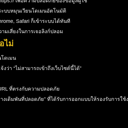
https://
เพื่อความปลอดภัยของข้อมูลผู้ใช้
ระบบหมุนเวียนโดเมนอัตโนมัติ
hrome, Safari ก็เข้าระบบได้ทันที
ความเสี่ยงในการเจอลิงก์ปลอม
ือไม่
ในโดเมน
้งว่า “ไม่สามารถเข้าถึงเว็บไซต์นี้ได้”
URL ที่ตรงกับความปลอดภัย
ช่องทางเดิมพันที่ปลอดภัย” ที่ได้รับการออกแบบให้รองรับก